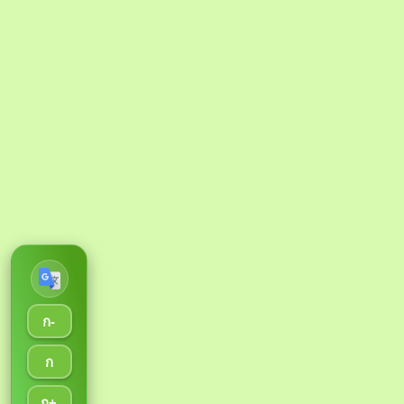
ก-
ก
ก+